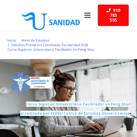
910
783
595
Inicio
Nivel de Estudios
1- Estudios Primarios-Certificado Escolaridad-EGB
Curso Superior Universitario Facilitador en Feng Shui
Curso Superior Universitario Facilitador en Feng Shui
acreditada por CEDEU Centro de Estudios Universitarios