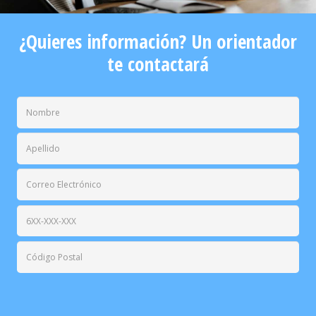
¿Quieres información? Un orientador
te contactará